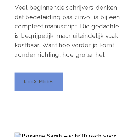
Veel beginnende schrijvers denken
dat begeleiding pas zinvol is bij een
compleet manuscript. Die gedachte
is begrijpelijk, maar uiteindelijk vaak
kostbaar. Want hoe verder je komt
zonder richting, hoe groter het
risico dat je straks alles moet
herschrijven. En dat is zonde van je
LEES MEER
energie en je schrijfplezier. In dit
blog laat ik je zien […]