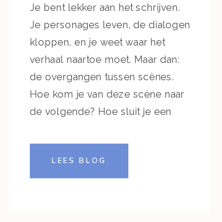
Je bent lekker aan het schrijven.
Je personages leven, de dialogen
kloppen, en je weet waar het
verhaal naartoe moet. Maar dan:
de overgangen tussen scènes.
Hoe kom je van deze scène naar
de volgende? Hoe sluit je een
hoofdstuk af zonder dat het voelt
alsof je het licht ineens uitknipt?
LEES BLOG
En hoe begin je […]