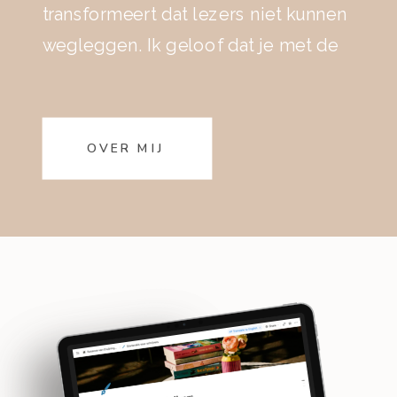
transformeert dat lezers niet kunnen
wegleggen. Ik geloof dat je met de
juiste redactie en begeleiding een
echte pageturner kunt schrijven..
OVER MIJ