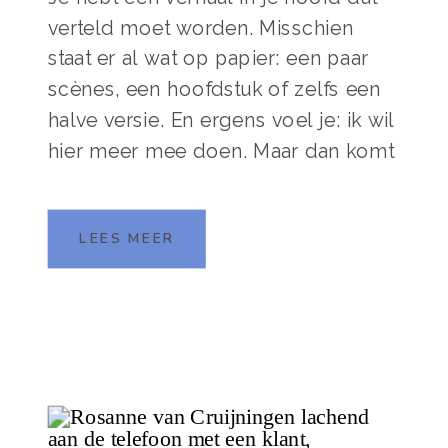
verteld moet worden. Misschien
staat er al wat op papier: een paar
scènes, een hoofdstuk of zelfs een
halve versie. En ergens voel je: ik wil
hier meer mee doen. Maar dan komt
de twijfel. Ben ik al ‘ver genoeg’?
Moet ik dit eerst afmaken? Heb ik
LEES MEER
hulp […]