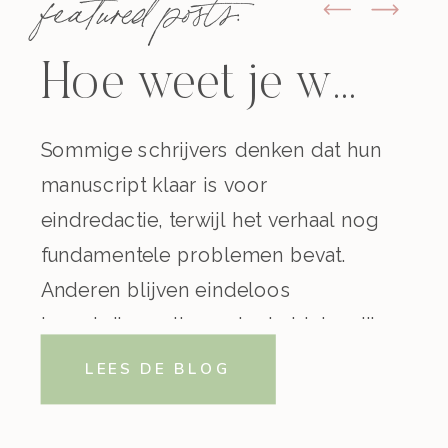
featured posts:
Hoe weet je welke hulp je nodig hebt als schrijver?
Sommige schrijvers denken dat hun
manuscript klaar is voor
eindredactie, terwijl het verhaal nog
fundamentele problemen bevat.
Anderen blijven eindeloos
herschrijven uit onzekerheid, terwijl
ze juist baat zouden hebben bij
LEES DE BLOG
feedback van buitenaf. Hoe kom je
er nou achter welke hulp je als