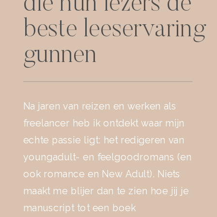
die hun lezers de
beste leeservaring
gunnen
Na jaren van reizen en werken als
freelancer heb ik ontdekt waar mijn
echte passie ligt: het redigeren van
youngadult- en feelgoodromans (en
ook romance en New Adult). Niets
maakt me blijer dan te zien hoe jij je
manuscript tot een boek