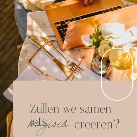
Zullen we samen
magisch
iets
creeren?