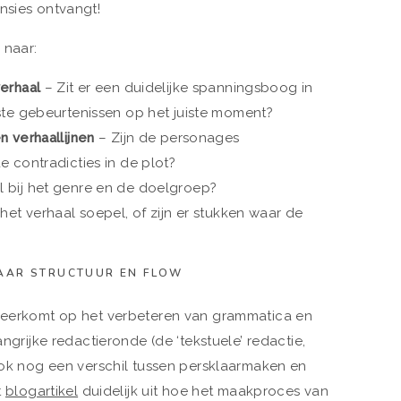
nsies ontvangt!
 naar:
erhaal
– Zit er een duidelijke spanningsboog in
ste gebeurtenissen op het juiste moment?
 verhaallijnen
– Zijn de personages
 contradicties in de plot?
ijl bij het genre en de doelgroep?
het verhaal soepel, of zijn er stukken waar de
AAR STRUCTUUR EN FLOW
 neerkomt op het verbeteren van grammatica en
angrijke redactieronde (de ‘tekstuele’ redactie,
 ook nog een verschil tussen persklaarmaken en
t
blogartikel
duidelijk uit hoe het maakproces van