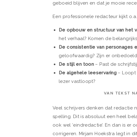
geboeid blijven en dat je mooie rece
Een professionele redacteur kijkt o.a.
De opbouw en structuur van het v
het verhaal? Komen de belangrijk
De consistentie van personages en
geloofwaardig? Zijn er onbedoelde
De stijl en toon
– Past de schrijfst
De algehele leeservaring
– Loopt 
lezer vastloopt?
VAN TEKST N
Veel schrijvers denken dat redactie
spelling. Dit is absoluut een heel bel
ook wel ‘eindredactie’. En dan is er
corrigeren. Mirjam Hoekstra legt in di