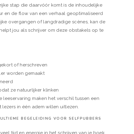
ijke stap die daarvóór komt is de inhoudelijke
ur en de flow van een verhaal geoptimaliseerd
elijke overgangen of langdradige scènes, kan de
elpt jou als schrijver om deze obstakels op te
ekort of herschreven
ler worden gemaakt
ineerd
at ze natuurlijker klinken
e leeservaring maken het verschil tussen een
 lezers in één adem willen uitlezen.
 ULTIEME BEGELEIDING VOOR SELFPUBBERS
veel tijd en energie in het schrijven van je boek.