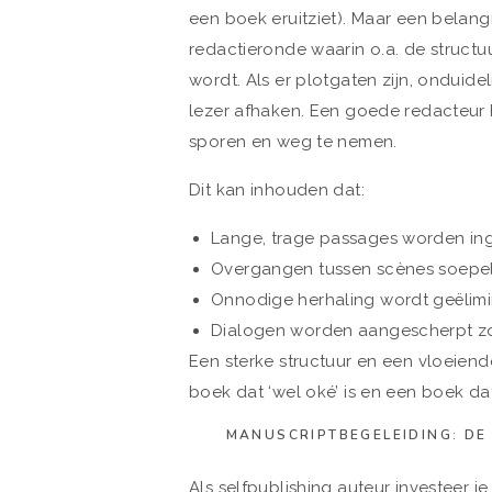
een boek eruitziet). Maar een belangr
redactieronde waarin o.a. de structu
wordt. Als er plotgaten zijn, onduid
lezer afhaken. Een goede redacteur h
sporen en weg te nemen.
Dit kan inhouden dat:
Lange, trage passages worden ing
Overgangen tussen scènes soepe
Onnodige herhaling wordt geëlim
Dialogen worden aangescherpt zod
Een sterke structuur en een vloeiend
boek dat ‘wel oké’ is en een boek dat
MANUSCRIPTBEGELEIDING: DE
Als selfpublishing auteur investeer je 