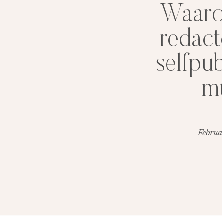
Waaro
redact
selfpu
m
Februa