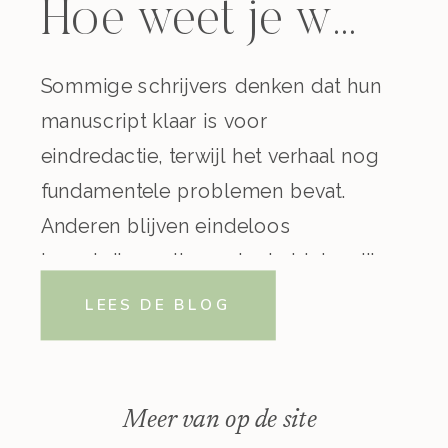
Hoe weet je welke hulp je nodig hebt als schrijver?
Sommige schrijvers denken dat hun
manuscript klaar is voor
eindredactie, terwijl het verhaal nog
fundamentele problemen bevat.
Anderen blijven eindeloos
herschrijven uit onzekerheid, terwijl
ze juist baat zouden hebben bij
LEES DE BLOG
feedback van buitenaf. Hoe kom je
er nou achter welke hulp je als
schrijver nodig hebt? Regelmatig
Meer van op de site
krijg ik aanvragen voor redactie van