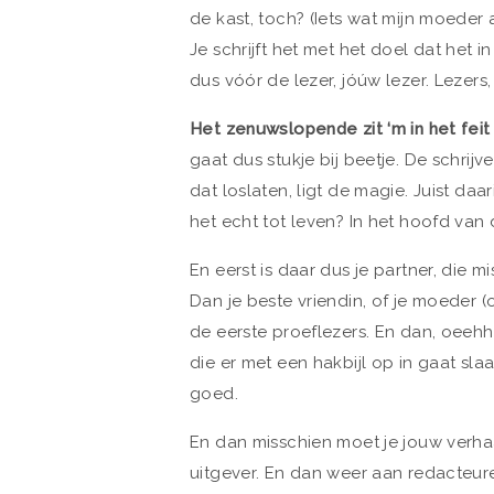
de kast, toch? (Iets wat mijn moeder al
Je schrijft het met het doel dat het i
dus vóór de lezer, jóúw lezer. Lezers,
Het zenuwslopende zit ‘m in het feit
gaat dus stukje bij beetje. De schrijve
dat loslaten, ligt de magie. Juist da
het echt tot leven? In het hoofd van 
En eerst is daar dus je partner, die 
Dan je beste vriendin, of je moeder (o
de eerste proeflezers. En dan, oeeh
die er met een hakbijl op in gaat sla
goed.
En dan misschien moet je jouw verhaal
uitgever. En dan weer aan redacteuren