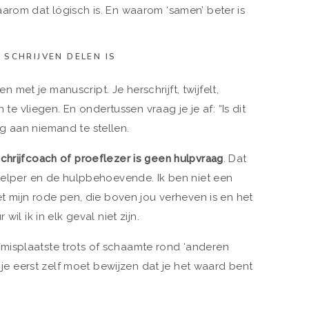
arom dat lógisch is. En waarom ‘samen’ beter is
SCHRIJVEN DELEN IS
een met je manuscript. Je herschrijft, twijfelt,
n te vliegen. En ondertussen vraag je je af: “Is dit
g aan niemand te stellen.
chrijfcoach of proeflezer is geen hulpvraag
. Dat
 helper en de hulpbehoevende. Ik ben niet een
et mijn rode pen, die boven jou verheven is en het
wil ik in elk geval niet zijn.
misplaatste trots of schaamte rond ‘anderen
f je eerst zelf moet bewijzen dat je het waard bent