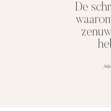
De schr
waarom 
zenuw
he
July