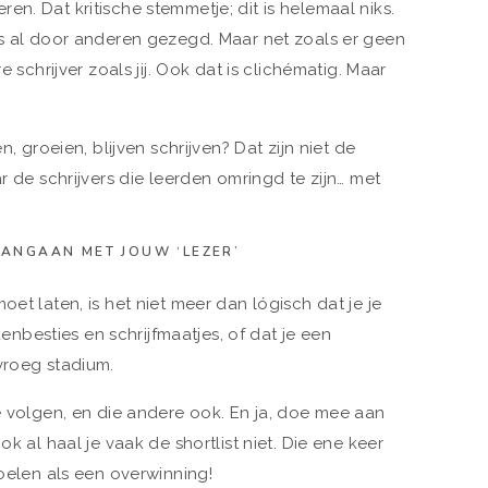
n. Dat kritische stemmetje; dit is helemaal niks.
is al door anderen gezegd. Maar net zoals er geen
e schrijver zoals jij. Ook dat is clichématig. Maar
n, groeien, blijven schrijven? Dat zijn niet de
ar de schrijvers die leerden omringd te zijn… met
AANGAAN MET JOUW ‘LEZER’
oet laten, is het niet meer dan lógisch dat je je
besties en schrijfmaatjes, of dat je een
vroeg stadium.
te volgen, en die andere ook. En ja, doe mee aan
ok al haal je vaak de shortlist niet. Die ene keer
voelen als een overwinning!