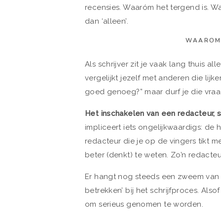
recensies. Waaróm het tergend is. Wa
dan ‘alleen’.
WAAROM 
Als schrijver zit je vaak lang thuis all
vergelijkt jezelf met anderen die lijke
goed genoeg?” maar durf je die vraa
Het inschakelen van een redacteur, s
impliceert iets ongelijkwaardigs: de
redacteur die je op de vingers tikt m
beter (denkt) te weten. Zo’n redacteur 
Er hangt nog steeds een zweem van 
betrekken’ bij het schrijfproces. Also
om serieus genomen te worden.