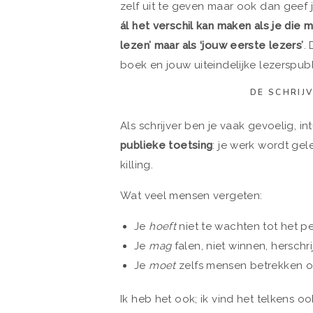
zelf uit te geven maar ook dan geef 
ál het verschil kan maken als je die m
lezen’ maar als ‘jouw eerste lezers’
.
boek en jouw uiteindelijke lezerspubl
DE SCHRIJ
Als schrijver ben je vaak gevoelig, intu
publieke toetsing
: je werk wordt gel
killing.
Wat veel mensen vergeten:
Je
hoeft
niet te wachten tot het per
Je
mag
falen, niet winnen, herschri
Je
moet
zelfs mensen betrekken o
Ik heb het ook; ik vind het telkens 