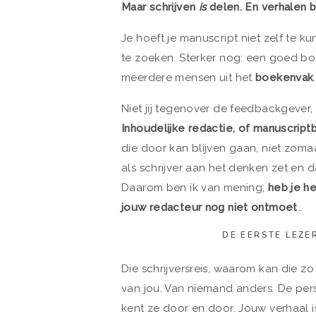
Maar schrijven
is
delen. En verhalen 
Je hoeft je manuscript niet zelf te kun
te zoeken. Sterker nog: een goed boe
meerdere mensen uit het
boekenvak
.
Niet jij tegenover de feedbackgever,
Inhoudelijke redactie, of manuscriptb
die door kan blijven gaan, niet zomaa
als schrijver aan het denken zet en d
Daarom ben ik van mening;
heb je h
jouw redacteur nog niet ontmoet
…
DE EERSTE LEZE
Die schrijversreis, waarom kan die zo
van jou. Van niemand anders. De person
kent ze door en door. Jouw verhaal is