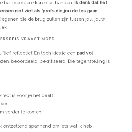
je het meerdere keren uit handen.
Ik denk dat het
ensen niet ziet als ‘profs die jou de les gaan
 Degenen die de brug zullen zijn tussen jou, jouw
iek.
VERSREIS VRAAGT MOED
ïtief, reflectief. En toch kies je een
pad vol
ezen, beoordeeld, bekritiseerd. Die tegenstelling is
fect is voor je het deelt.
jven.
m verder te komen.
ook ontzettend spannend om iets wat ik heb