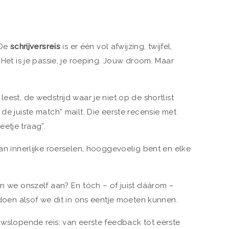
 De
schrijversreis
is er één vol afwijzing, twijfel,
 Het is je passie, je roeping. Jouw droom. Maar
eest, de wedstrijd waar je niet op de shortlist
 de juiste match” mailt. Die eerste recensie met
etje traag”.
van innerlijke roerselen, hooggevoelig bent en elke
en we onszelf aan? En tóch – of juist dáárom –
n alsof we dit in ons eentje moeten kunnen.
nuwslopende reis: van eerste feedback tot eerste