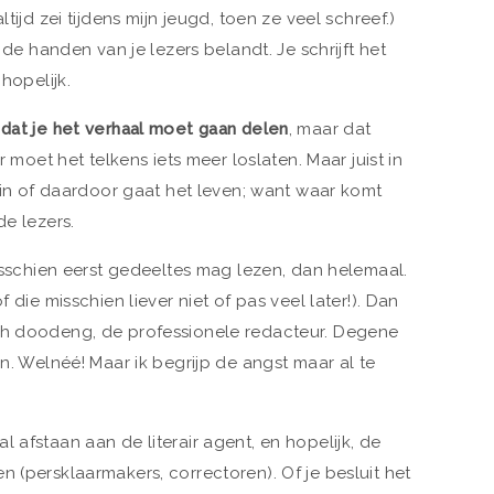
tijd zei tijdens mijn jeugd, toen ze veel schreef.)
n de handen van je lezers belandt. Je schrijft het
 hopelijk.
 dat je het verhaal moet gaan delen
, maar dat
r moet het telkens iets meer loslaten. Maar juist in
arin of daardoor gaat het leven; want waar komt
de lezers.
misschien eerst gedeeltes mag lezen, dan helemaal.
f die misschien liever niet of pas veel later!). Dan
hh doodeng, de professionele redacteur. Degene
an. Welnéé! Maar ik begrijp de angst maar al te
 afstaan aan de literair agent, en hopelijk, de
 (persklaarmakers, correctoren). Of je besluit het