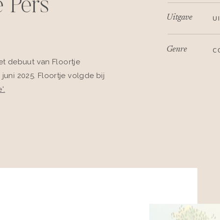
 Pers
Uitgave
U
Genre
C
t debuut van Floortje
juni 2025. Floortje volgde bij
'.