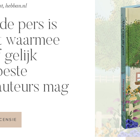
t, hebban.nl
de pers is
t waarmee
 gelijk
beste
auteurs mag
ECENSIE