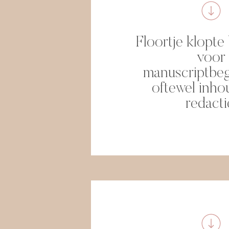
Floortje klopte 
voor
manuscriptbeg
oftewel inhou
redacti