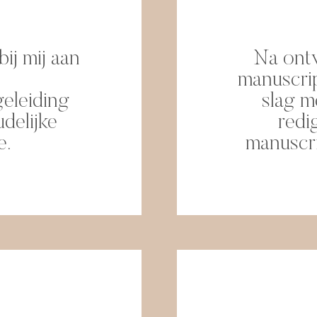
bij mij aan
Na ontv
manuscrip
eleiding
slag m
delijke
redi
e.
manuscri