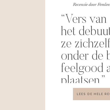
Recensie door Femlees
“Vers van 
het debuu
ze zichzelf
onder de 
feelgood 
plaatsen.”
LEES DE HELE R