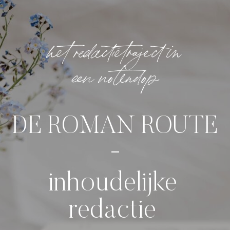
het redactietraject in
een notendop
DE ROMAN ROUTE
-
inhoudelijke
redactie