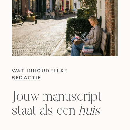
WAT INHOUDELIJKE
REDACTIE
BETEKENT VOOR
JOUW BOEK
Jouw manuscript
staat als een
huis