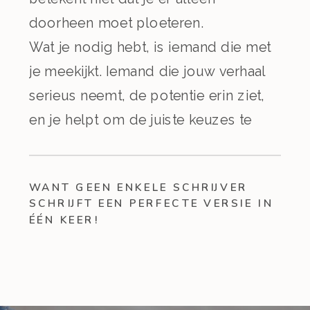
doorheen moet ploeteren.
Wat je nodig hebt, is iemand die met
je meekijkt. Iemand die jouw verhaal
serieus neemt, de potentie erin ziet,
en je helpt om de juiste keuzes te
maken. Zodat jij verder kunt schrijven,
schrappen of herschrijven, met
WANT GEEN ENKELE SCHRIJVER
vertrouwen, richting en ruimte voor
SCHRIJFT EEN PERFECTE VERSIE IN
jouw eigen stem.
ÉÉN KEER!